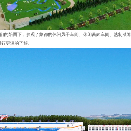
的陪同下，参观了蒙都的休闲风干车间、休闲酱卤车间、熟制菜肴
进行更深的了解。