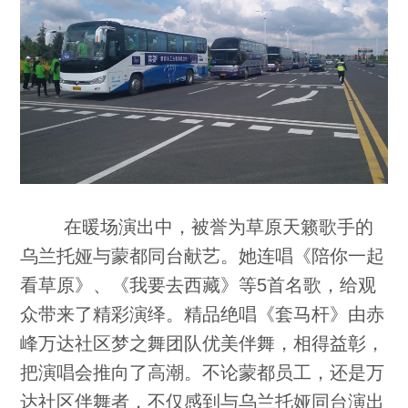
在暖场演出中，被誉为草原天籁歌手的
乌兰托娅与蒙都同台献艺。她连唱《陪你一起
看草原》、《我要去西藏》等5首名歌，给观
众带来了精彩演绎。精品绝唱《套马杆》由赤
峰万达社区梦之舞团队优美伴舞，相得益彰，
把演唱会推向了高潮。不论蒙都员工，还是万
达社区伴舞者，不仅感到与乌兰托娅同台演出