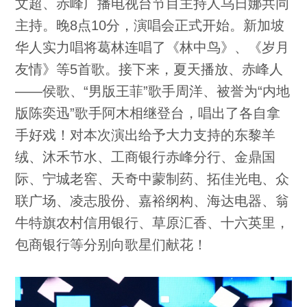
文超、赤峰广播电视台节目主持人乌日娜共同
主持。晚8点10分，演唱会正式开始。新加坡
华人实力唱将葛林连唱了《林中鸟》、《岁月
友情》等5首歌。接下来，夏天播放、赤峰人
——侯歌、“男版王菲”歌手周洋、被誉为“内地
版陈奕迅”歌手阿木相继登台，唱出了各自拿
手好戏！对本次演出给予大力支持的东黎羊
绒、沐禾节水、工商银行赤峰分行、金鼎国
际、宁城老窖、天奇中蒙制药、拓佳光电、众
联广场、凌志股份、嘉裕纲构、海达电器、翁
牛特旗农村信用银行、草原汇香、十六英里，
包商银行等分别向歌星们献花！