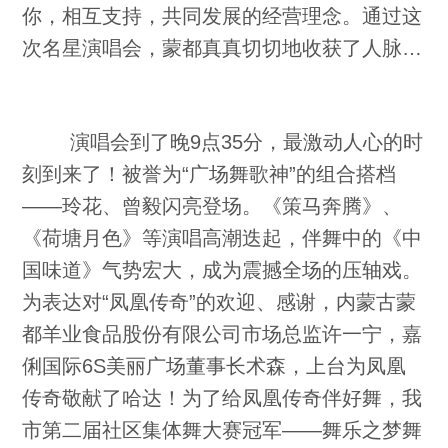
你，相互支持，共同发展的经营理念。通过这
次名星演唱会，蒙都真真切切地收获了人脉…
演唱会到了晚9点35分，最激动人心的时
刻到来了！被誉为“广场舞歌神”的组合搭档
——玲花、曾毅闪亮登场。《策马奔腾》、
《荷塘月色》等演唱高潮迭起，伴舞中的《中
国味道》气势宏大，成为震撼全场的压轴戏。
为表达对“凤凰传奇”的欢迎、感谢，内蒙古蒙
都羊业食品股份有限公司市场总监许一宁，嘉
俐国际6S美丽广场董事长术森，上台为凤凰
传奇敬献了哈达！为了给凤凰传奇伴好舞，我
市第二届社区集体舞大赛冠军——舞乐之梦舞