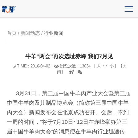
首页 / 新闻动态 /
行业新闻
牛羊“两会”再次选址赤峰 我们7月见
[
大
中
小
]
【关
浏览次数 : 13034
TIME : 2016-04-02
闭】
3月31日，第三届中国牛羊肉产业大会暨第三届
中国牛羊肉及其制品博览会（简称第三届中国牛羊
肉大会）新闻发布会在北京成功召开。会后，不到
一周的时间，“将于7月10日~12日在赤峰举办第三
届中国牛羊肉大会”的消息便在牛羊肉行业迅速传