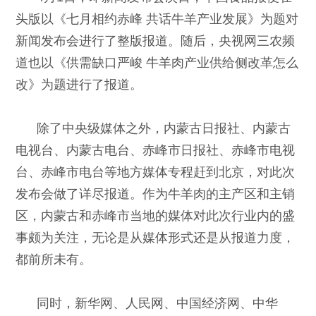
头版以《七月相约赤峰 共话牛羊产业发展》为题对
新闻发布会进行了整版报道。随后，央视网三农频
道也以《供需缺口严峻 牛羊肉产业供给侧改革怎么
改》为题进行了报道。
除了中央级媒体之外，内蒙古日报社、内蒙古
电视台、内蒙古电台、赤峰市日报社、赤峰市电视
台、赤峰市电台等地方媒体专程赶到北京，对此次
发布会做了详尽报道。作为牛羊肉的主产区和主销
区，内蒙古和赤峰市当地的媒体对此次行业内的盛
事颇为关注，无论是从媒体形式还是从报道力度，
都前所未有。
同时，新华网、人民网、中国经济网、中华