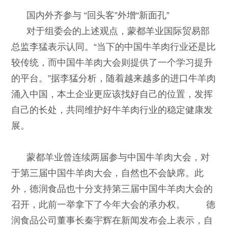
国内外齐参与 “回头客”外增“新面孔”
对于组委会的上述观点，蒙都羊业国际贸易部
总监李猛表示认同。“当下的中国牛羊肉行业还是比
较传统，而中国牛羊肉大会则提供了一个学习提升
的平台。”据李猛分析，随着越来越多的进口牛羊肉
涌入中国，本土企业更应该找好自己的位置，发挥
自己的长处，共同维护好牛羊肉行业的稳定健康发
展。
蒙都羊业曾连续两届参与中国牛羊肉大会，对
于第三届中国牛羊肉大会，自然也不会缺席。此
外，德润食品也十分支持第三届中国牛羊肉大会的
召开，此前一举拿下了今年大会的承办权。 德
润食品公司董事长秦宇辉在新闻发布会上表示，自