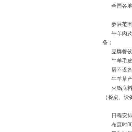
全国各地
参展范
牛羊肉及制
备；
品牌餐
牛羊毛皮、
屠宰设备、
牛羊草产业
火锅底料供
（餐桌、设
日程安
布展时间：2