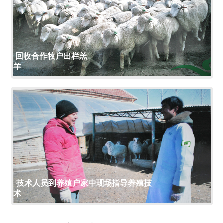
回收合作牧户出栏羔
羊
技术人员到养殖户家中现场指导养殖技
术